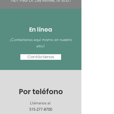
7601 Fleur Dr, Des Moines, IA 50321
En línea
¡Contáctanos aquí mismo en nuestro
sitio!
Contáctenos
Por teléfono
Llámanos al:
515-277-8700