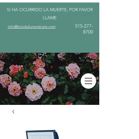
SI HA OCURRIDO LA MUERTE, POR FAVOR
LLAME
515-277-
info@brooksfuneralcare.com
8700