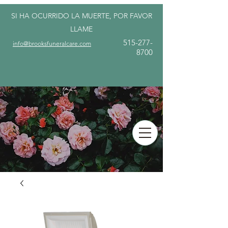
SI HA OCURRIDO LA MUERTE, POR FAVOR
LLAME
515-277-
info@brooksfuneralcare.com
8700