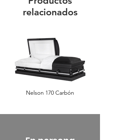
Productos
Interior de tejido de
canasta color marfil
relacionados
Nelson 170 Carbón