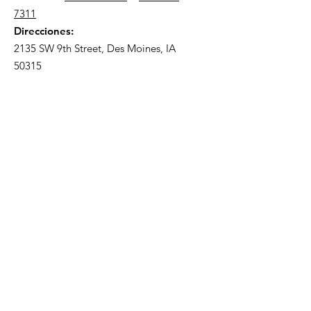
7311
Direcciones:
2135 SW 9th Street, Des Moines, IA
50315
HOGAR
ACERCA DE
PLANIFICACIÓN PREVIA
PAQUETES TRADICIONALES