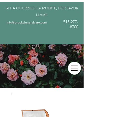
SI HA OCURRIDO LA MUERTE, POR FAVOR
LLAME
515-277-
info@brooksfuneralcare.com
8700