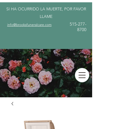
SI HA OCURRIDO LA MUERTE, POR FAVOR
LLAME
515-277-
info@brooksfuneralcare.com
8700