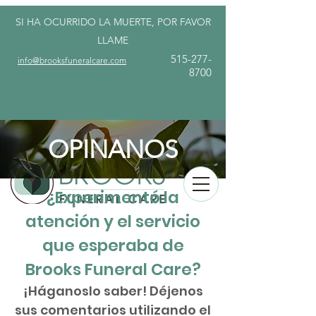
SI HA OCURRIDO LA MUERTE, POR FAVOR
LLAME
515-277-
info@brooksfuneralcare.com
8700
OPINANOS
¿Experimentó la
atención y el servicio
que esperaba de
Brooks Funeral Care?
¡Háganoslo saber! Déjenos
sus comentarios utilizando el