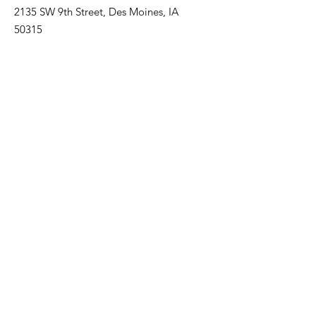
2135 SW 9th Street, Des Moines, IA
50315
HOGAR
ACERCA DE
PLANIFICACIÓN PREVIA
PAQUETES TRADICIONALES
PAQUETES DE CREMACIÓN
OBITUARIOS