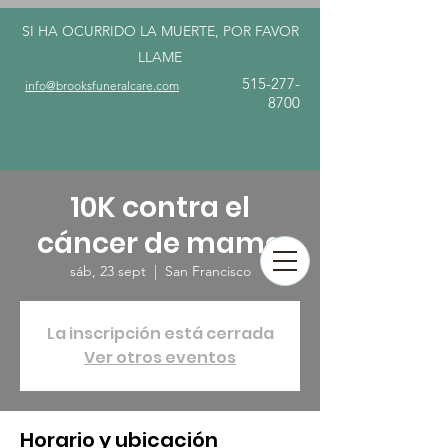
SI HA OCURRIDO LA MUERTE, POR FAVOR
LLAME
515-277-
info@brooksfuneralcare.com
8700
10K contra el
cáncer de mama
sáb, 23 sept
  |  
San Francisco
La inscripción está cerrada
Ver otros eventos
Horario y ubicación