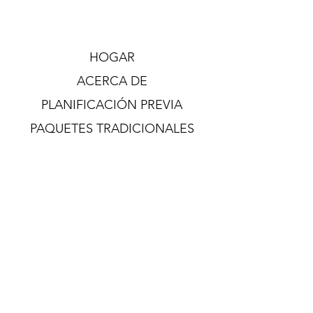
HOGAR
ACERCA DE
PLANIFICACIÓN PREVIA
PAQUETES TRADICIONALES
PAQUETES DE CREMACIÓN
OBITUARIOS
CONTACTO
© 2023 Brooks Funeral Care. Mantenimiento
de
Envision Marketing Group